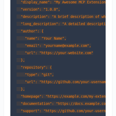
  "display_name": "My Awesome MCP Extension",

  "version": "1.0.0",

  "description": "A brief description of what th
  "long_description": "A detailed description th
  "author": {

    "name": "Your Name",

    "email": "yourname@example.com",

    "url": "https://your-website.com"

  },

  "repository": {

    "type": "git",

    "url": "https://github.com/your-username/my-
  },

  "homepage": "https://example.com/my-extension"
  "documentation": "https://docs.example.com/my-
  "support": "https://github.com/your-username/m