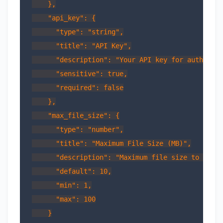
    },

    "api_key": {

      "type": "string",

      "title": "API Key",

      "description": "Your API key for authentic
      "sensitive": true,

      "required": false

    },

    "max_file_size": {

      "type": "number",

      "title": "Maximum File Size (MB)",

      "description": "Maximum file size to proce
      "default": 10,

      "min": 1,

      "max": 100

    }
