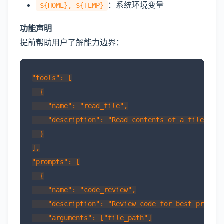
：系统环境变量
${HOME}, ${TEMP}
功能声明
提前帮助用户了解能力边界：
"tools": [

  {

    "name": "read_file",

    "description": "Read contents of a file"

  }

],

"prompts": [

  {

    "name": "code_review",

    "description": "Review code for best practic
    "arguments": ["file_path"]
