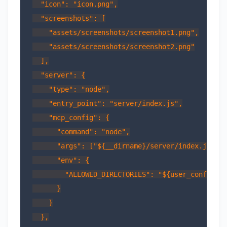
  "icon": "icon.png",

  "screenshots": [

    "assets/screenshots/screenshot1.png",

    "assets/screenshots/screenshot2.png"

  ],

  "server": {

    "type": "node",

    "entry_point": "server/index.js",

    "mcp_config": {

      "command": "node",

      "args": ["${__dirname}/server/index.js"],

      "env": {

        "ALLOWED_DIRECTORIES": "${user_config.al
      }

    }

  },
