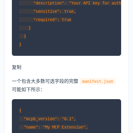
      "description": "Your API key for authentic
      "sensitive": true,

      "required": true

    }

  }

复制
一个包含大多数可选字段的完整
manifest.json
可能如下所示：
{

  "mcpb_version": "0.1",

  "name": "My MCP Extension",
