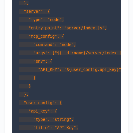
  },

  "server": {

    "type": "node",

    "entry_point": "server/index.js",

    "mcp_config": {

      "command": "node",

      "args": ["${__dirname}/server/index.js"],

      "env": {

        "API_KEY": "${user_config.api_key}"

      }

    }

  },

  "user_config": {

    "api_key": {

      "type": "string",

      "title": "API Key",
