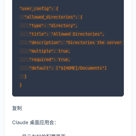
"user_config": {

  "allowed_directories": {

    "type": "directory",

    "title": "Allowed Directories",

    "description": "Directories the server can a
    "multiple": true,

    "required": true,

    "default": ["${HOME}/Documents"]

  }

复制
Claude 桌面应用会：