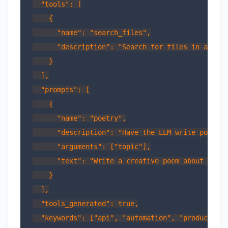
  "tools": [

    {

      "name": "search_files",

      "description": "Search for files in a dire
    }

  ],

  "prompts": [

    {

      "name": "poetry",

      "description": "Have the LLM write poetry"
      "arguments": ["topic"],

      "text": "Write a creative poem about the f
    }

  ],

  "tools_generated": true,

  "keywords": ["api", "automation", "productivit