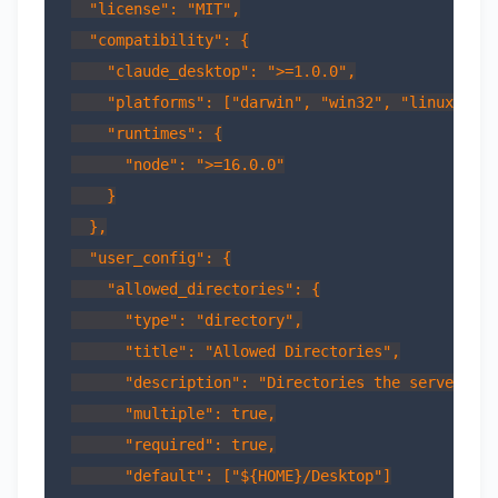
  "license": "MIT",

  "compatibility": {

    "claude_desktop": ">=1.0.0",

    "platforms": ["darwin", "win32", "linux"],

    "runtimes": {

      "node": ">=16.0.0"

    }

  },

  "user_config": {

    "allowed_directories": {

      "type": "directory",

      "title": "Allowed Directories",

      "description": "Directories the server can
      "multiple": true,

      "required": true,

      "default": ["${HOME}/Desktop"]
