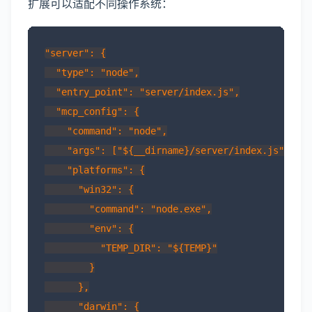
扩展可以适配不同操作系统：
"server": {

  "type": "node",

  "entry_point": "server/index.js",

  "mcp_config": {

    "command": "node",

    "args": ["${__dirname}/server/index.js"],

    "platforms": {

      "win32": {

        "command": "node.exe",

        "env": {

          "TEMP_DIR": "${TEMP}"

        }

      },

      "darwin": {
