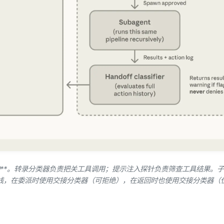
架构**。转录分类器负责把关工具调用；提示注入探针负责筛查工具结果。
线，在委派时使用交接分类器（可拒绝），在返回时也使用交接分类器（