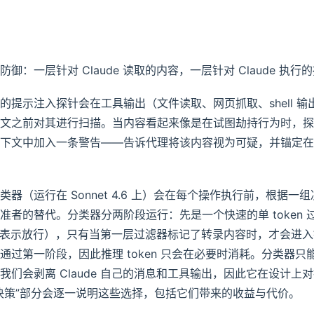
御：一层针对 Claude 读取的内容，一层针对 Claude 执行
的提示注入探针会在工具输出（文件读取、网页抓取、shell 输
文之前对其进行扫描。当内容看起来像是在试图劫持行为时，探
下文中加入一条警告——告诉代理将该内容视为可疑，并锚定在
器（运行在 Sonnet 4.6 上）会在每个操作执行前，根据一
者的替代。分类器分两阶段运行：先是一个快速的单 token 过滤
o”表示放行），只有当第一层过滤器标记了转录内容时，才会进
通过第一阶段，因此推理 token 只会在必要时消耗。分类器只
我们会剥离 Claude 自己的消息和工具输出，因此它在设计上对
决策”部分会逐一说明这些选择，包括它们带来的收益与代价。