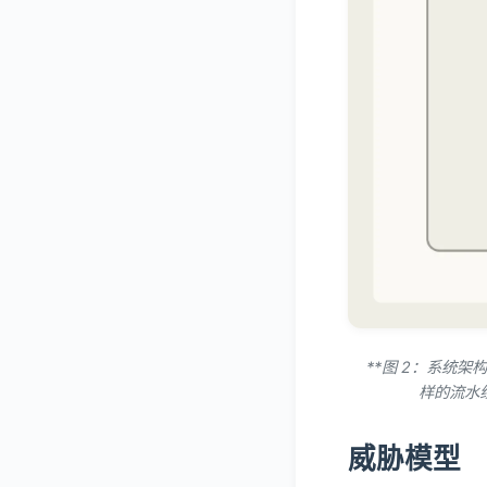
**图 2：系统
样的流水
威胁模型